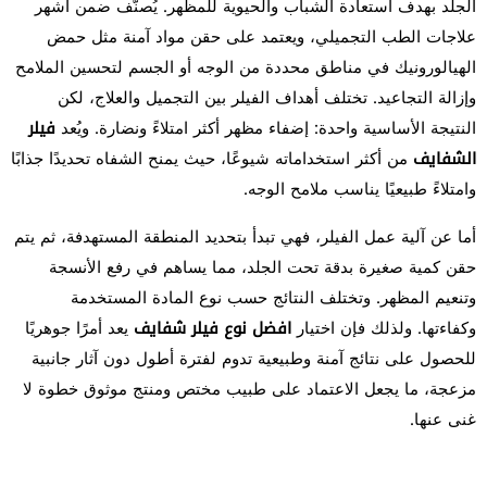
الجلد بهدف استعادة الشباب والحيوية للمظهر. يُصنّف ضمن أشهر
علاجات الطب التجميلي، ويعتمد على حقن مواد آمنة مثل حمض
الهيالورونيك في مناطق محددة من الوجه أو الجسم لتحسين الملامح
وإزالة التجاعيد. تختلف أهداف الفيلر بين التجميل والعلاج، لكن
النتيجة الأساسية واحدة: إضفاء مظهر أكثر امتلاءً ونضارة. ويُعد
فيلر
الشفايف
من أكثر استخداماته شيوعًا، حيث يمنح الشفاه تحديدًا جذابًا
وامتلاءً طبيعيًا يناسب ملامح الوجه.
أما عن آلية عمل الفيلر، فهي تبدأ بتحديد المنطقة المستهدفة، ثم يتم
حقن كمية صغيرة بدقة تحت الجلد، مما يساهم في رفع الأنسجة
وتنعيم المظهر. وتختلف النتائج حسب نوع المادة المستخدمة
وكفاءتها. ولذلك فإن اختيار
افضل نوع فيلر شفايف
يعد أمرًا جوهريًا
للحصول على نتائج آمنة وطبيعية تدوم لفترة أطول دون آثار جانبية
مزعجة، ما يجعل الاعتماد على طبيب مختص ومنتج موثوق خطوة لا
غنى عنها.