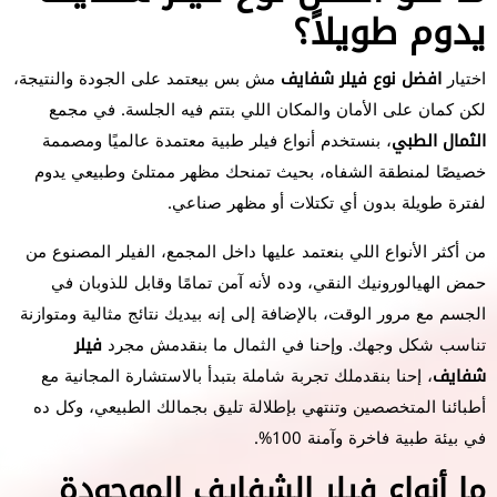
يدوم طويلاً؟
اختيار
افضل نوع فيلر شفايف
مش بس بيعتمد على الجودة والنتيجة،
لكن كمان على الأمان والمكان اللي بتتم فيه الجلسة. في مجمع
الثمال الطبي
، بنستخدم أنواع فيلر طبية معتمدة عالميًا ومصممة
خصيصًا لمنطقة الشفاه، بحيث تمنحك مظهر ممتلئ وطبيعي يدوم
لفترة طويلة بدون أي تكتلات أو مظهر صناعي.
من أكثر الأنواع اللي بنعتمد عليها داخل المجمع، الفيلر المصنوع من
حمض الهيالورونيك النقي، وده لأنه آمن تمامًا وقابل للذوبان في
الجسم مع مرور الوقت، بالإضافة إلى إنه بيديك نتائج مثالية ومتوازنة
تناسب شكل وجهك. وإحنا في الثمال ما بنقدمش مجرد
فيلر
شفايف
، إحنا بنقدملك تجربة شاملة بتبدأ بالاستشارة المجانية مع
أطبائنا المتخصصين وتنتهي بإطلالة تليق بجمالك الطبيعي، وكل ده
في بيئة طبية فاخرة وآمنة 100%.
ما أنواع فيلر الشفايف الموجودة