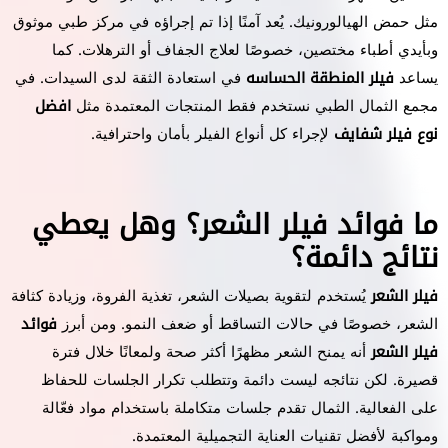
مثل حمض الهيالورونيك. يُعد آمنًا إذا تم إجراؤه في مركز طبي موثوق
وبأيدي أطباء مختصين، خصوصًا لعلاج الجفاف أو الترهلات. كما
يساعد
فيلر المنطقة الحساسه
في استعادة الثقة لدى السيدات. في
مجمع الثمال الطبي نستخدم فقط المنتجات المعتمدة مثل
افضل
نوع فيلر شفايف
لإجراء كل أنواع الفيلر بأمان واحترافية.
ما فوائد فيلر الشعر؟ وهل يعطي
نتائج دائمة؟
فيلر الشعر
يُستخدم لتقوية بصيلات الشعر، تغذية الفروة، وزيادة كثافة
الشعر، خصوصًا في حالات التساقط أو ضعف النمو. ومن أبرز
فوائد
فيلر الشعر
أنه يمنح الشعر مظهرًا أكثر صحة ولمعانًا خلال فترة
قصيرة. لكن نتائجه ليست دائمة وتتطلب تكرار الجلسات للحفاظ
على الفعالية. الثمال تقدم جلسات متكاملة باستخدام مواد فعّالة
ومواكبة لأفضل تقنيات العناية التجميلية المعتمدة.