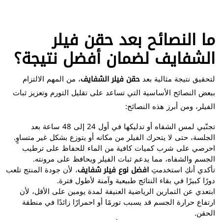
ما النصائح بعد حقن فيلر
الشفايف لضمان أفضل نتيجة؟
لتحقيق نتيجة مثالية بعد
حقن فيلر الشفايف
، من المهم الالتزام
ببعض النصائح الأساسية التي تساعد على تقليل التورم وتعزيز ثبات
الفيلر، ومن أبرز هذه النصائح:
تجنّبي لمس الشفاه أو تدليكها في أول 24 إلى 48 ساعة بعد
الجلسة، حتى لا يتحرك الفيلر من مكانه أو يتوزع بشكل غير متساوٍ.
احرصي على شرب كميات كافية من الماء للحفاظ على ترطيب
الجسم والشفاه، مما يدعم ثبات الفيلر ويحافظ على مرونته.
تأكدي أنكِ استخدمتِ
افضل نوع فيلر شفايف
، لأن جودة المنتج تلعب
دورًا كبيرًا في بقاء النتائج طبيعية وآمنة لأطول فترة.
ابتعدي عن التمارين الرياضية العنيفة لمدة يومين على الأقل، لأن
ارتفاع حرارة الجسم قد يسبب تورمًا أو احمرارًا زائدًا في منطقة
الحقن.