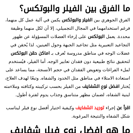
ما الفرق بين الفيلر والبوتكس؟
الفرق الجوهري بين
الفيلر
والبوتكس
يكمن في آلية عمل كل منهما،
فرغم استخدامهما في المجال التجميلي، إلا أن لكل منهما وظيفة
محددة. يعمل
البوتكس
على إرخاء العضلات المسؤولة عن ظهور
التجاعيد التعبيرية مثل تجاعيد الجبهة وحول العينين، لذا يُحقن في
عضلات الوجه في مناطق مدروسة تُعرف بـ
اماكن حقن البوتكس
لتحقيق نتائج طبيعية دون فقدان تعابير الوجه. أما الفيلر، فيُستخدم
لملء الفراغات وتعويض الفقدان في حجم الأنسجة، مما يساعد على
استعادة الامتلاء في مناطق مثل الخدود والشفاه. وتبعًا لهدف العلاج،
يُختار
افضل نوع الشفايف
من الفيلر بحسب تركيبته وكثافته وملاءمته
لبنية الشفاه، لضمان مظهر متناسق وجذاب يدوم لفترة أطول.
اقرأ عن
إجراء
توريد الشفايف
وكيفية اختيار أفضل نوع فيلر ليناسب
شكل الشفاه والنتيجة المرغوبة.
ما هو افضل نوع فيلر شفايف