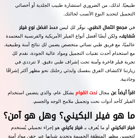
طبيعيًا. لذلك، من الضروري استشارة طبيب الجلدية أو أخصائي
التجميل لتحديد النوع الأنسب لحالتك.
في
مجمع الثمال الطبي
، نوفّر لكِ ليس فقط
افضل نوع فيلر
شفايف،
ولكن أيضًا أفضل أنواع الفيلر الأمريكية والفرنسية المعتمدة
عالميًا، مع فريق طبي نسائي متخصص يضمن لكِ نتائج آمنة وطبيعية.
مع استخدام أحدث تقنيات التجميل ومواد عالية الجودة، نقدم لكِ
تجربة فيلر فاخرة وآمنة تحت إشراف طبي دقيق. لا تترددي في
زيارتنا لاكتشاف الفرق بنفسك وابدئي رحلتك نحو مظهر أكثر إشراقًا
وجاذبية.
اقرأ أيضاً عن
مجال
نحت القوام
بشكل عام، والذي يتضمن استخدام
الفيلر كأحد أدوات نحت وتجميل ملامح الوجه والجسم.
ما هو فيلر البكيني؟ وهل هو آمن؟
فيلر البكيني
أو ما يُعرف بـ
فيلر بكيني
هو إجراء تجميلي يُستخدم
لتحسين مظهر المنطقة الحميمة وتجديد شبابها عبر حقن مواد آمنة