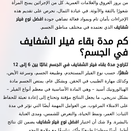
من بروز العروق والعلامات العمرية. كل من الإجرائين يمنح المرأة
شعورًا بالثقة والأنوثة. في عيادة الثمال، نحرص على تقديم هذه
الإجراءات بأمان تام وبمواد فعالة تضاهي جودة
افضل نوع فيلر
شفايف
الذي نعتمده في مختلف مناطق الجسم.
كم مدة بقاء فيلر الشفايف
في الجسم؟
تتراوح مدة بقاء فيلر الشفايف في الجسم غالبًا بين 6 إلى 12
شهرً
ا، حسب نوع الفيلر المستخدم، وطبيعة الجسم، وسرعة الأيض،
وكذلك مهارة الطبيب في الحقن. وبشكل عام، يمتص الجسم مادة
الهيالورونيك أسيد – وهي المادة الأساسية في معظم أنواع الفيلر –
بشكل تدريجي، ما يجعل النتائج مؤقتة وتحتاج إلى إعادة تعبئة للحفاظ
على الامتلاء المرغوب. من العوامل المهمة أيضًا التي تؤثر في مدة
الثبات: العمر، ونمط الحياة، والتعرض للشمس، ومدى العناية
بالبشرة. ولا شك أن اختيار
افضل نوع فيلر شفايف
يضمن لكِ نتائج
أطول أمدًا ومظهرًا طبيعيًا وأكثر تناسقًا مع ملامح الوجه.