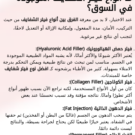
في السوق؟
عند الاختيار، لا بد من معرفة
الفرق بين أنواع فيلر الشفايف
من حيث
التركيب، الأمان، مدة المفعول، وإمكانية الإزالة أو التعديل لاحقًا،
لتجنب أي نتائج غير مرغوبة.
فيلر حمض الهيالورونيك (Hyaluronic Acid Filler):
يُعتبر الأكثر شيوعًا والأكثر أمانًا، لأنه يشبه المواد الطبيعية الموجودة
في الجسم. مناسب لمن تبحث عن نتائج طبيعية ويمكن التحكم بدرجة
الامتلاء بسهولة. كثير من الأطباء يرشحونه كـ
افضل نوع فيلر شفايف
خاصة للمبتدئات.
فيلر الكولاجين (Collagen Filler):
كان من أول الأنواع المستخدمة، لكنه تراجع الآن بسبب ظهور أنواع
أكثر تطورًا وأمانًا. نتائجه مؤقتة وقد تسبب تحسسًا عند بعض
الأشخاص.
فيلر الدهون الذاتية (Fat Injection):
يتم سحب الدهون من الجسم (غالبًا من البطن أو الفخذين) ثم حقنها
في الشفاه. يعتبر خيارًا طبيعيًا لكن يحتاج لجراحة بسيطة، والنتائج
ليست دائمة دائمًا.