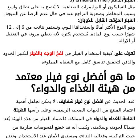
الفيلر الدائم (Permanent Filler):
مثل السليكون أو البوليمرات الصناعية. لا يُنصح به على نطاق واسع
بسبب المخاطر وصعوبة التراجع عنه في حال عدم الرضا عن النتيجة.
الفيلر المؤقت القابل للذوبان:
وهو النوع الأكثر أمانًا واستخدامًا اليوم، وتستمر نتائجه من 6 إلى 12
شهرًا حسب نوع المادة. يُستخدم بكثرة لأنه يعطي مرونة في التعديل
أو الإزالة.
تعرف على
كيفية استخدام الفيلر في
نفخ الوجه بالفيلر
لتكبير الخدود
والذقن لتحقيق تناسق كامل مع الشفاه المملوءة.
ما هو أفضل نوع فيلر معتمد
من هيئة الغذاء والدواء؟
عند الحديث عن
افضل نوع فيلر شفايف
، لا يمكن تجاهل أهمية
اعتماد المنتج من الجهات الصحية الرسمية، وعلى رأسها
الهيئة
العامة للغذاء والدواء
في المملكة. فاعتماد الفيلر من هذه الهيئة يُعد
ضمانًا لجودته وسلامته، ويُثبت أنه قد خضع لفحوصات صارمة من
حيث التركيبة، وفعالية النتائج، ومستوى الأمان عند الاستخدام. وتعتبر