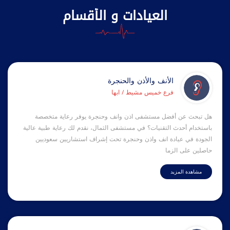
العيادات و الأقسام
الأنف والأذن والحنجرة
فرع خميس مشيط / ابها
هل تبحث عن أفضل مستشفى اذن وانف وحنجرة يوفر رعاية متخصصة
باستخدام أحدث التقنيات؟ في مستشفى الثمال، نقدم لك رعاية طبية عالية
الجودة في عيادة انف واذن وحنجرة تحت إشراف استشاريين سعوديين
حاصلين على الزما
مشاهدة المزيد