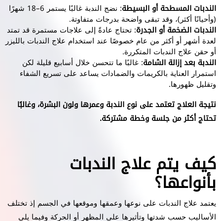
الندبات المسطحة أو البسيطة
: نضج الندبة غالبًا يستمر 6–18 شهرًا
(وأحيانًا أكثر)، وقد تبقى واضحة بدرجات متفاوتة.
الندبات الضخمة أو الجدرة
: تحتاج عادةً إلى علاجات مستمرة قد تمتد
لعدة أشهر أو أكثر من عام خصوصًا عند استخدام علاج الندبات بالليزر
أو حقن علاج الندبات المتكررة.
الندبة بعد إزالة الشامة
: غالبًا ما تتحسن خلال أسابيع قليلة لكن
استمرار العناية بالكريمات والضمادات يساعد على تسريع الشفاء
وتقليل ظهورها.
نتيجة العلاج تعتمد على نوع الندبة وعمرها ولون البشرة، وغالبًا
تحتاج أكثر من جلسة وخطة مشتركة.
كيف يتم علاج الندبات
بأنواعها؟
يعتمد علاج الندبات على نوعها وعمقها وموقعها في الجسم إذ تختلف
الأساليب حسب شدتها وتأثيرها على المظهر أو الحركة وفيما يلي