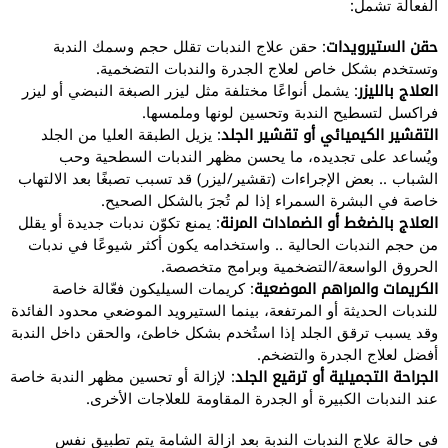
الفعالة تشمل:
حقن الستيرويدات
: حقن علاج الندبات تقلل حجم وسمك الندبة
وتستخدم بشكل خاص لعلاج الجدرة والندبات التضخمية.
العلاج بالليزر
: يشمل أنواعًا مختلفة مثل ليزر الصبغة النبضي أو ليزر
فراكسل لتسطيح الندبة وتحسين لونها وملمسها.
التقشير الكيميائي أو تقشير الجلد
: يزيل الطبقة العليا من الجلد
ويُساعد على تجديده، ما يحسن مظهر الندبات السطحية وحب
الشباب .. بعض الإجراءات (تقشير/ليزر) قد تسبب تصبغًا بعد الالتهاب
خاصة في البشرة السمراء إذا لم تُجرَ بالشكل الصحيح.
العلاج بالضغط أو الضمادات المرنة
: يمنع تكوّن ندبات جديدة أو يقلل
من حجم الندبات الحالية .. واستخدامه يكون أكثر شيوعًا في ندبات
الحروق الواسعة/التضخمية وبرامج متخصصة.
الكريمات والمراهم الموضعية
: كريمات السيليكون فعّالة خاصة
للندبات الحديثة أو المرتفعة، بينما الستيرويد الموضعي محدود الفائدة
وقد يسبب ترقق الجلد إذا استُخدم بشكل خاطئ، والحقن داخل الندبة
أفضل لعلاج الجدرة والتضخم.
الجراحة التجميلية أو ترقيع الجلد
: لإزالة أو تحسين مظهر الندبة خاصة
عند الندبات الكبيرة أو الجدرة المقاومة للعلاجات الأخرى.
في حالة علاج الندبات الندبة بعد ازالة الشامة يتم تطبيق نفس