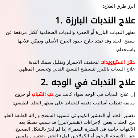
أبرز طرق العلاج:
1. علاج الندبات البارزة
تظهر الندبات البارزة أو الجدرة والندبات الضخامية ككتل مرتفعة عن
سطح الجلد وقد تمتد خارج حدود الجرح الأصلي ويمكن علاجها
باستخدام:
حقن الستيرويدات
لتخفيف الاحمرار وتقليل سمك الندبة.
علاج الندبات بالليزر لتسطيح النسيج الندبي وتحسين المظهر.
2. علاج الندبات في الوجه
إن علاج الندبات في الوجه سواء كانت من
حب الشباب
أو جروح
سابقة تتطلب أساليب دقيقة للحفاظ على مظهر الجلد الطبيعي:
تقشير الجلد أو التقشير الكيميائي لتسوية السطح وإزالة الطبقة العليا
من الجلد .. بعض الإجراءات (تقشير/ليزر) قد تسبب تصبغًا بعد
الالتهاب خاصة في البشرة السمراء إذا لم تُجرَ بالشكل الصحيح.
حقن الأنسجة الرخوة أو الكولاجين لملء الحفر وتحسين ملمس