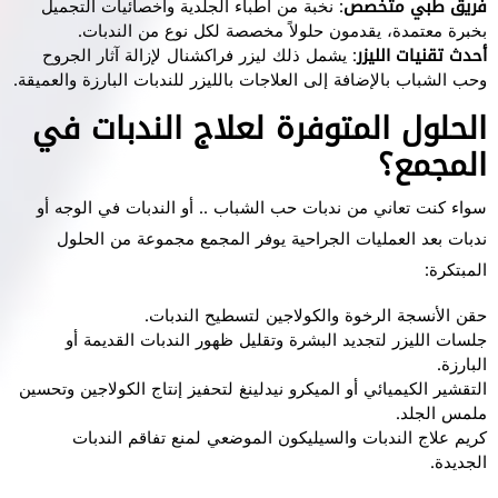
فريق طبي متخصص
: نخبة من أطباء الجلدية وأخصائيات التجميل
بخبرة معتمدة، يقدمون حلولاً مخصصة لكل نوع من الندبات.
أحدث تقنيات الليزر
: يشمل ذلك ليزر فراكشنال لإزالة آثار الجروح
وحب الشباب بالإضافة إلى العلاجات بالليزر للندبات البارزة والعميقة.
الحلول المتوفرة لعلاج الندبات في
المجمع؟
سواء كنت تعاني من ندبات حب الشباب .. أو الندبات في الوجه أو
ندبات بعد العمليات الجراحية يوفر المجمع مجموعة من الحلول
المبتكرة:
حقن الأنسجة الرخوة والكولاجين لتسطيح الندبات.
جلسات الليزر لتجديد البشرة وتقليل ظهور الندبات القديمة أو
البارزة.
التقشير الكيميائي أو الميكرو نيدلينغ لتحفيز إنتاج الكولاجين وتحسين
ملمس الجلد.
كريم علاج الندبات والسيليكون الموضعي لمنع تفاقم الندبات
الجديدة.