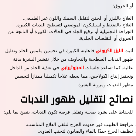
أو الحروق:
العلاج بالليزر أو الحقن لتقليل السمك واللون غير الطبيعي.
العلاج بالضغط والسيليكون الموضعي لتسطيح الندبات الكبيرة.
الجراحة التجميلية أو ترقيع الجلد في الحالات الكبيرة أو الناتجة عن
الحروق أو التقلصات الجلدية.
أثبت
الليزر الكربوني
فاعليته الكبيرة في تحسين ملمس الجلد وتقليل
ظهور الندبات السطحية والتجاويف من خلال تقشير البشرة بدقة
عالية. كما تساعد جلسات
الميزوثيرابي
في تغذية الجلد من الداخل
وتحفيز إنتاج الكولاجين، مما يجعله علاجاً تكميلياً ممتازاً لتحسين
مظهر الندبات ومرونة البشرة
نصائح لتقليل ظهور الندبات
للحفاظ على بشرة صحية وتقليل فرصة تكون الندبات، ينصح بما يلي:
مراجعة الطبيب فور حدوث الجرح لتلقي العلاج المناسب.
تنظيف الجرح جيدًا بالماء والصابون لتجنب العدوى.