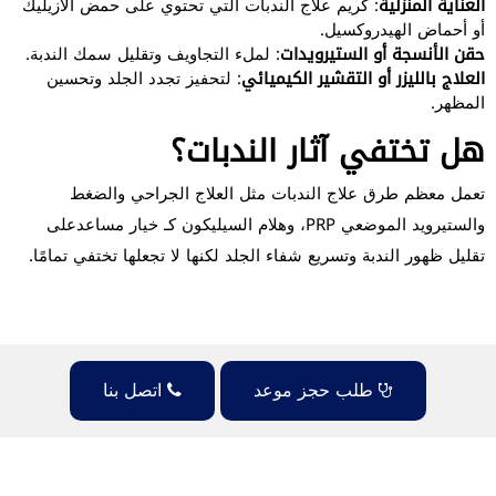
العناية المنزلية
: كريم علاج الندبات التي تحتوي على حمض الأزيليك
أو أحماض الهيدروكسيل.
حقن الأنسجة أو الستيرويدات
: لملء التجاويف وتقليل سمك الندبة.
العلاج بالليزر أو التقشير الكيميائي
: لتحفيز تجدد الجلد وتحسين
المظهر.
هل تختفي آثار الندبات؟
تعمل معظم طرق علاج الندبات مثل العلاج الجراحي والضغط
والستيرويد الموضعي PRP، وهلام السيليكون كـ خيار مساعدعلى
تقليل ظهور الندبة وتسريع شفاء الجلد لكنها لا تجعلها تختفي تمامًا.
طلب حجز موعد
اتصل بنا