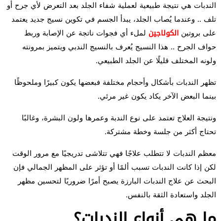
الندبات هي نتيجة طبيعية لعملية شفاء الجلد بعد التعرض لأي جرح أو
تلف .. وعندما يُصاب الجلد، يبدأ الجسم في تكوين نسيج جديد يعتمد
على بروتين
الكولاجين
لملء أي فجوات ناتجة عن الإصابة وربط
حواف الجرح .. هذا النسيج يُعرف بالنسيج الندبي ويتميز بمرونته
ولونه المختلف قليلًا عن الجلد الطبيعي.
تظهر الندبات بأشكال وأحجام مختلفة فبعضها يكون كبيرًا وملحوظًا
بينما البعض الآخر يكاد يكون غير مرئي.
ونتيجة العلاج تعتمد على نوع الندبة وعمرها ولون البشرة، وغالبًا
تحتاج أكثر من جلسة وخطة مشتركة.
معظم الندبات لا تتطلب علاجًا فهي تتلاشى تدريجيًا مع مرور الوقت
لكن إذا كانت الندبات تسبب ألمًا أو تؤثر على المظهر الجمالي فإن
البحث عن علاج الندبات البارزة يصبح أمرًا ضروريًا لتحسين مظهر
الجلد واستعادة الثقة بالنفس.
ما هي أنواع الندبات؟