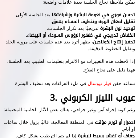
يمكن ملاحظة نجاح الجلسة بعدة علامات واضحة:
تحسن فوري في نعومة البشرة وإشراقتها
بعد الجلسة الأولى.
تقليل لمعان الوجه وتنظيف المسام بعمق
.
توحيد لون البشرة
تدريجيًا بعد تكرار الجلسات.
انخفاض تدريجي في ظهور الرؤوس السوداء أو البيضاء
.
تحفيز إنتاج الكولاجين
، يظهر أثره بعد عدة جلسات على مرونة الجلد
وتقليل الخطوط الدقيقة.
إذا لاحظت هذه التغييرات مع الالتزام بتعليمات الطبيب بعد الجلسة،
فهذا دليل على نجاح العلاج.
تساعد حقن
فيلر تيوسال
في ملء الفراغات بعد تنظيف البشرة
3. عيوب الليزر الكربوني
رغم كونه إجراء آمن وغير جراحي، هناك بعض الآثار الجانبية المحتملة:
احمرار أو تورم مؤقت
في المنطقة المعالجة، غالبًا يزول خلال ساعات
أو أيام.
جفاف أو تقشر بسيط للبشرة
إذا لم يتم الترطيب بشكل كافٍ.