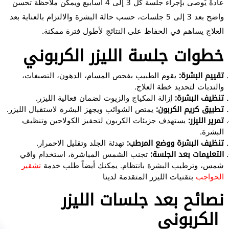
عادةً يُوصى بإجراء جلسة كل 3 إلى 4 أسابيع ويمكن ملاحظة تحسن
واضح بعد 3 إلى 5 جلسات، حسب حالة البشرة والالتزام بالعناية بعد
العلاج يساهم في الحفاظ على النتائج لأطول فترة ممكنة.
خطوات جلسة الليزر الكربوني
تقييم البشرة:
يقوم الطبيب بفحص المسام، الدهون، التصبغات،
والندبات لتحديد خطة العلاج.
تنظيف البشرة:
إزالة المكياج والزيوت لضمان فعالية الليزر.
تطبيق كريم الكربون:
يمتص الشوائب ويجهز البشرة لاستقبال الليزر.
تمرير الليزر:
يستهدف جزيئات الكربون لتحفيز الكولاجين وتنظيف
البشرة.
تنظيف البشرة ووضع المرطب:
تهدئة الجلد وتقليل الاحمرار.
التعليمات بعد الجلسة:
تجنب الشمس المباشرة، استخدام واقي
شمس، وترطيب البشرة بانتظام. يمكنك أيضاً طلب خدمة
تشقير
الحواجب
بتقنيات الليزر المتقدمة لدينا
نصائح بعد جلسات الليزر
الكربوني