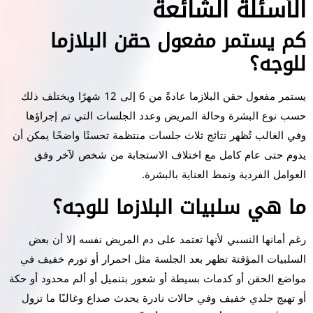
الأسئلة الشائعة
كم يستمر مفعول حقن البلازما
للوجه؟
يستمر مفعول حقن البلازما عادةً من 6 إلى 12 شهرًا ويختلف ذلك
حسب نوع البشرة وحالة المريض وعدد الجلسات التي تم إجراؤها
وفي الغالب تُظهر نتائج ثلاث جلسات منتظمة تحسنًا واضحًا يمكن أن
يدوم حتى عام كامل مع اختلاف الاستجابة من شخص لآخر وفق
العوامل الفردية ونمط العناية بالبشرة.
ما هي سلبيات البلازما للوجه؟
رغم أمانها النسبي لأنها تعتمد على دم المريض نفسه إلا أن بعض
السلبيات المؤقتة تظهر بعد الجلسة مثل احمرار أو تورم خفيف في
مواضع الحقن أو كدمات بسيطة أو شعور بتنميل أو ألم محدود أو حكة
أو تهيج جلدي خفيف وفي حالات نادرة يحدث صداع وغالبًا ما تزول