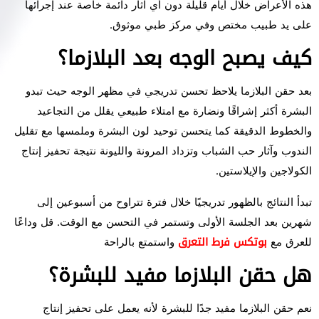
هذه الأعراض خلال أيام قليلة دون أي آثار دائمة خاصة عند إجرائها
على يد طبيب مختص وفي مركز طبي موثوق.
كيف يصبح الوجه بعد البلازما؟
بعد حقن البلازما يلاحظ تحسن تدريجي في مظهر الوجه حيث تبدو
البشرة أكثر إشراقًا ونضارة مع امتلاء طبيعي يقلل من التجاعيد
والخطوط الدقيقة كما يتحسن توحيد لون البشرة وملمسها مع تقليل
الندوب وآثار حب الشباب وتزداد المرونة والليونة نتيجة تحفيز إنتاج
الكولاجين والإيلاستين.
تبدأ النتائج بالظهور تدريجيًا خلال فترة تتراوح من أسبوعين إلى
شهرين بعد الجلسة الأولى وتستمر في التحسن مع الوقت. قل وداعًا
للعرق مع
بوتكس فرط التعرق
واستمتع بالراحة
هل حقن البلازما مفيد للبشرة؟
نعم حقن البلازما مفيد جدًا للبشرة لأنه يعمل على تحفيز إنتاج