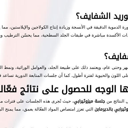
وريد الشفايف؟
 الدموية الدقيقة في الأنسجة وزيادة إنتاج الكولاجين والإيلاستين، مما يعزز
ت الأكسدة مباشرة في طبقات الجلد السطحية، مما يحسّن الترطيب ويعيد ال
شفايف؟
هر وحتى عام، ويعتمد ذلك على طبيعة الجلد، والعوامل الوراثية، ونمط الع
اللون والحيوية لفترة أطول. كما أن جلسات المتابعة الدورية تساعد في 
ا الوجه للحصول على نتائج فعّال
جلسة ميزوثيرابي
، حيث تُجرى هذه الجلسات على فترات منتظ
ثيرابي بالديرمابن
التي تعزز امتصاص المواد الفعّالة بعمق، مما يمنح ا