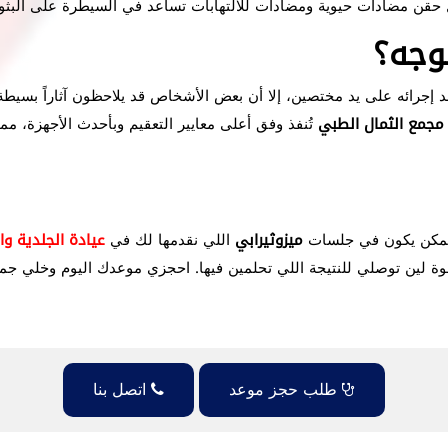
حقن مضادات حيوية ومضادات للالتهابات تساعد في السيطرة على البثو
لوجه؟
اً عند إجرائه على يد مختصين، إلا أن بعض الأشخاص قد يلاحظون آثاراً ب
مجمع الثمال الطبي
تُنفذ وفق أعلى معايير التعقيم وبأحدث الأجهزة، مم
 ممكن يكون في جلسات
ميزوثيرابي
اللي نقدمها لك في
عيادة الجلدية وال
طوة لين توصلي للنتيجة اللي تحلمين فيها. احجزي موعدك اليوم وخلي جما
طلب حجز موعد
اتصل بنا