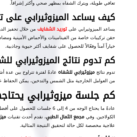
تعافي طويلة، ويترك الشفاه بمظهر صحي وأكثر إشراقاً.
كيف يساعد الميزوثيرابي على ت
يساعد الميزوثيرابي على
توريد الشفايف
من خلال تحفيز الدورة
حقن تركيبات خاصة من الفيتامينات والأحماض الأمينية ومضادا
خياراً آمناً وفعّالاً للحصول على شفايف أكثر حيوية وجاذبية.
كم تدوم نتائج الميزوثيرابي لل
تدوم نتائج
ميزوثيرابي للشفاه
عادةً لفترة تتراوح بين عدة أش
من العوامل الخارجية مثل الشمس والتدخين، يمكن الحفاظ على 
كم جلسة ميزوثيرابي يحتاجه
عادةً ما يحتاج الوجه من 4 إلى 6 جلسات للحصول على أفضل النتائج من
الكولاجين. وفي
مجمع الثمال الطبي
، نقدم أحدث تقنيات
ميزو
علاجية مخصصة لكل حالة لتحقيق النتيجة المثالية.