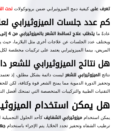
تعرف على
كيفية دمج الميزوثيرابي ضمن بروتوكولات
نحت الق
كم عدد جلسات الميزوثيرابي لعل
عادةً ما
يتطلب علاج تساقط الشعر بالميزوثيرابي من 4 إلى 8 جلسات متتالية
ويختلف عدد الجلسات عن علاجات أخرى مثل البلازما، حيث 
المريض، بينما الميزوثيرابي يعتمد على تركيبات مخصّصة لكل
هل نتائج الميزوثيرابي للشعر دا
نتائج
الميزوثيرابي للشعر
ليست دائمة بشكل مطلق، إذ تعتمد م
وتحفيز الدورة الدموية مما يمنح الشعر قوة وكثافة، لكن لل
التقنيات الطبية والتركيبات المتخصصة التي تمنحك أفضل النتا
هل يمكن استخدام الميزوثير
يمكن استخدام
ميزوثيرابي الشفايف
كأحد الحلول التجميلية ا
ترطيب الشفاه وتحفيز تجدد الخلايا. يتم الإجراء باستخدام
جها