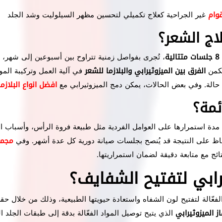
وام
غير الجراحية كعلاج تكميلي لتحسين مظهر السيلوليت وشد الجلد
اج الشعر؟
، تُجرى بفواصل زمنية تتراوح بين أسبوعين إلى شهر، و
يكمن
الفرق بين الميزوثيرابي والبلازما للشعر
في آلية العمل وتركيبة المو
 حالة. وفي بعض الحالات، يمكن دمج الميزوثيرابي مع
افضل انواع البلازم
ئمة؟
دة استمرارها على العوامل الفردية مثل طبيعة فروة الرأس، وأسباب ال
حفاظ على النتيجة قد يُنصح بجلسات صيانة دورية كل عدة أشهر. وفي
مجمع
ئج مع متابعة دقيقة لضمان استمراريتها.
ابي لتفتيح الشفايف؟
لفعّالة لتفتيح لون الشفاه واستعادة حيويتها الطبيعية، وذلك من خلال 
ز الميزوثيرابي
الذي يتيح توصيل المواد الفعّالة بدقة إلى طبقات الجلد ا