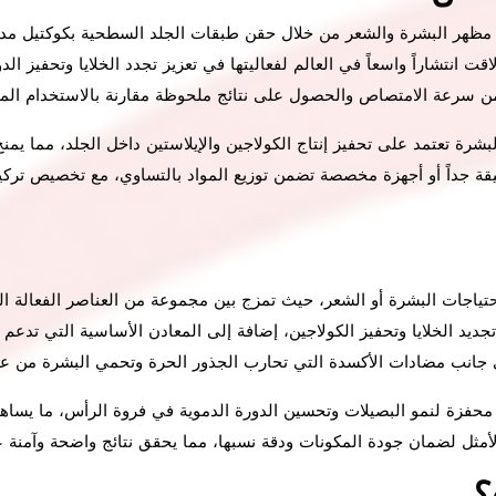
هر البشرة والشعر من خلال حقن طبقات الجلد السطحية بكوكتيل مدروس 
قت انتشاراً واسعاً في العالم لفعاليتها في تعزيز تجدد الخلايا وتحفيز ال
 من سرعة الامتصاص والحصول على نتائج ملحوظة مقارنة بالاستخدام ال
لبشرة تعتمد على تحفيز إنتاج الكولاجين والإيلاستين داخل الجلد، مما يمن
ة جداً أو أجهزة مخصصة تضمن توزيع المواد بالتساوي، مع تخصيص تركيبة 
حتياجات البشرة أو الشعر، حيث تمزج بين مجموعة من العناصر الفعالة التي 
امين C و B المعروفة بدورها في تجديد الخلايا وتحفيز الكولاجين، إضافة إلى المعادن الأ
لى جانب مضادات الأكسدة التي تحارب الجذور الحرة وتحمي البشرة من عل
حفزة لنمو البصيلات وتحسين الدورة الدموية في فروة الرأس، ما يساهم 
الأمثل لضمان جودة المكونات ودقة نسبها، مما يحقق نتائج واضحة وآم
؟