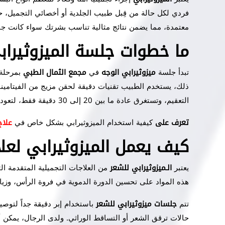
فردي لكل حالة من قِبل طبيب الجلدية أو أخصائي التجميل، حيث
معتمدة، مما يضمن نتائج مثالية تناسب بشرتك سواء كانت جا
ما خطوات جلسة الميزوثيراب
تبدأ جلسة
ميزوثيرابي الوجه
في
مجمع الثمال الطبي
بمرحلة 
ذلك، يستخدم الطبيب تقنيات دقيقة لحقن مزيج من الفيتامينا
التعقيم، وتستغرق عادة ما بين 20 إلى 30 دقيقة فقط، لتعودي بعدها مباشرة إلى أنشطتك اليومية وأنتِ تلاحظين إشراقة ولمعاناً واضحين على بشرتك.
تعرف على
كيفية استخدام الميزوثيرابي بشكل خاص في
علاج
كيف يعمل الميزوثيرابي لعل
يعتبر
الـميزوثيرابي للشعر
من العلاجات التجميلية المتقدمة ال
هذه المواد على تحسين الدورة الدموية في فروة الرأس، وزياد
تتم
جلسات ميزوثيرابي للشعر
باستخدام إبر دقيقة جداً لتوصي
حالات ترقق الشعر أو التساقط الوراثي. ولدى الرجال، يمكن 