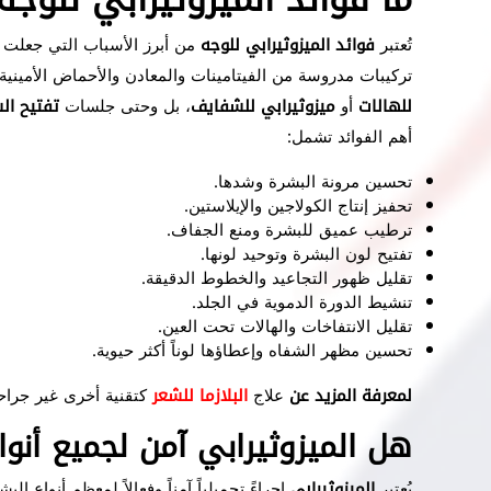
تُعتبر
فوائد الميزوثيرابي للوجه
من أبرز الأسباب التي جعلت ه
تركيبات مدروسة من الفيتامينات والمعادن والأحماض الأمينية
للهالات
أو
ميزوثيرابي للشفايف
، بل وحتى جلسات
تفتيح ال
أهم الفوائد تشمل:
تحسين مرونة البشرة وشدها.
تحفيز إنتاج الكولاجين والإيلاستين.
ترطيب عميق للبشرة ومنع الجفاف.
تفتيح لون البشرة وتوحيد لونها.
تقليل ظهور التجاعيد والخطوط الدقيقة.
تنشيط الدورة الدموية في الجلد.
تقليل الانتفاخات والهالات تحت العين.
تحسين مظهر الشفاه وإعطاؤها لوناً أكثر حيوية.
لمعرفة المزيد عن
علاج
البلازما للشعر
كتقنية أخرى غير جراحي
هل الميزوثيرابي آمن لجميع أنوا
يُعتبر
الميزوثيرابي
إجراءً تجميلياً آمناً وفعالاً لمعظم أنواع 