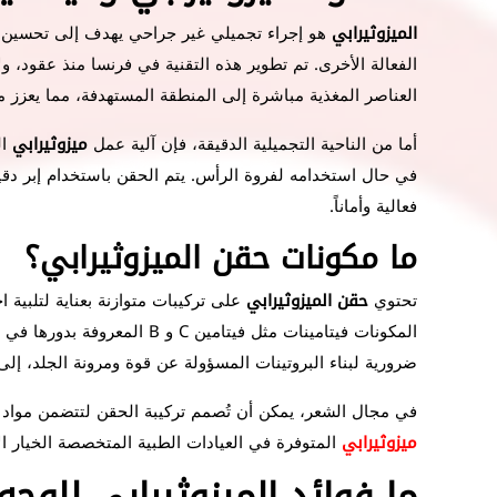
الميزوثيرابي
هو إجراء تجميلي غير جراحي يهدف إلى تحسين مظ
الفعالة الأخرى. تم تطوير هذه التقنية في فرنسا منذ عقود، ولا
العناصر المغذية مباشرة إلى المنطقة المستهدفة، مما يعزز
أما من الناحية التجميلية الدقيقة، فإن آلية عمل
ميزوثيرابي
ا
في حال استخدامه لفروة الرأس. يتم الحقن باستخدام إبر دقيق
فعالية وأماناً.
ما مكونات حقن الميزوثيرابي؟
تحتوي
حقن الميزوثيرابي
على تركيبات متوازنة بعناية لتلبية ا
المكونات فيتامينات مثل فيت
ضرورية لبناء البروتينات المسؤولة عن قوة ومرونة الجلد، إ
في مجال الشعر، يمكن أن تُصمم تركيبة الحقن لتتضمن مواد م
ميزوثيرابي
المتوفرة في العيادات الطبية المتخصصة الخيار 
ما فوائد الميزوثيرابي للوجه