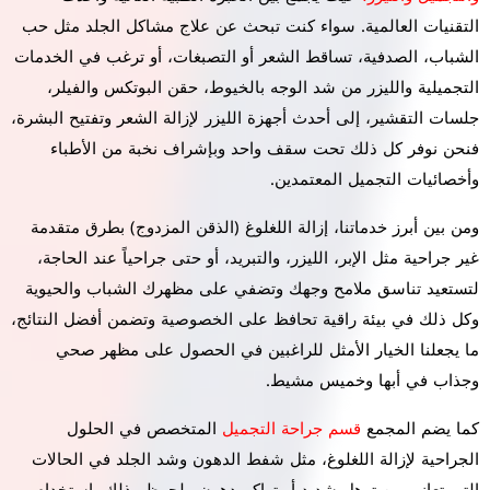
التقنيات العالمية. سواء كنت تبحث عن علاج مشاكل الجلد مثل حب
الشباب، الصدفية، تساقط الشعر أو التصبغات، أو ترغب في الخدمات
التجميلية والليزر من شد الوجه بالخيوط، حقن البوتكس والفيلر،
جلسات التقشير، إلى أحدث أجهزة الليزر لإزالة الشعر وتفتيح البشرة،
فنحن نوفر كل ذلك تحت سقف واحد وبإشراف نخبة من الأطباء
وأخصائيات التجميل المعتمدين.
ومن بين أبرز خدماتنا، إزالة اللغلوغ (الذقن المزدوج) بطرق متقدمة
غير جراحية مثل الإبر، الليزر، والتبريد، أو حتى جراحياً عند الحاجة،
لتستعيد تناسق ملامح وجهك وتضفي على مظهرك الشباب والحيوية
وكل ذلك في بيئة راقية تحافظ على الخصوصية وتضمن أفضل النتائج،
ما يجعلنا الخيار الأمثل للراغبين في الحصول على مظهر صحي
وجذاب في أبها وخميس مشيط.
كما يضم المجمع
قسم جراحة التجميل
المتخصص في الحلول
الجراحية لإزالة اللغلوغ، مثل شفط الدهون وشد الجلد في الحالات