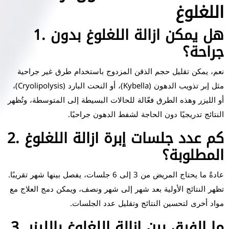
اللغلوغ
1. هل يمكن ازالة اللغلوغ بدون
جراحة؟
نعم، يمكن تقليل حجم الذقن المزدوج باستخدام طرق غير جراحية
مثل إبر تذويب الدهون (Kybella)، أو النحت البارد (Cryolipolysis)،
أو الليزر وهذه الطرق فعّالة للحالات البسيطة إلى المتوسطة، وتُظهر
النتائج تدريجيًا دون الحاجة لشفط الدهون جراحيًا.
2. كم عدد جلسات إبرة ازالة اللغلوغ
المطلوبة؟
عادةً ما يحتاج المريض من 3 إلى 6 جلسات، يفصل بينها شهر تقريبًا.
تظهر النتائج الأولية بعد شهر إلى شهر ونصف، ويمكن دمج العلاج مع
مواد أخرى لتحسين النتائج وتقليل عدد الجلسات.
3. ما الفرق بين ازالة اللغلوغ بالليزر