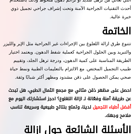
التي تعاني من ترهل شديد أو تراكم دهون ملحوظ وذلك باستخدام
أحدث التقنيات الجراحية الآمنة وتحت إشراف جراحي تجميل ذوي
خبرة عالية.
الخاتمة
تتنوع طرق ازالة اللغلوغ بين الإجراءات غير الجراحية مثل الإبر والليزر
والتبريد وبين الحلول الجراحية كعملية شفط الدهون. ويعتمد اختيار
الطريقة المناسبة على كمية الدهون، ودرجة ترهل الجلد، وتقييم
طبيب التجميل المختص. مع الالتزام بالتعليمات الطبية ونمط حياة
صحي يمكن الحصول على ذقن مشدود ومظهر أكثر شبابًا وثقة.
احصل على مظهر ذقن مثالي مع مجمع الثمال الطبي،
هل تبحث
عن طريقة آمنة وفعّالة لـ ازالة اللغلوغ؟ احجز استشارتك اليوم مع
أفضل أطباء التجميل
لدينا، وتمتع بنتائج طبيعية وسريعة تناسب
ملامح وجهك.
الأسئلة الشائعة حول ازالة