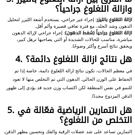
وازالة اللغلوغ جراحياً؟
ازالة اللغلوغ بالليزر
: إجراء غير جراحي، يستخدم أشعة الليزر لتحليل
الدهون وشد الجلد، مع فترة تعافي قصيرة وألم أقل.
ازالة اللغلوغ جراحياً (شفط الدهون)
: إجراء جراحي لإزالة الدهون
مباشرة، مناسب للحالات الشديدة أو التي يصاحبها ترهل كبير،
ويحقق نتائج أسرع وأكثر وضوحًا.
4. هل نتائج ازالة اللغلوغ دائمة؟
في معظم الحالات، تكون نتائج ازالة اللغلوغ دائمة، خاصة إذا تم
الحفاظ على الوزن الحالي. الدهون التي تم التخلص منها لا تعود
للنمو في نفس المنطقة لكن اكتساب وزن جديد قد يؤدي إلى ظهور
الذقن المزدوج مجددًا.
5. هل التمارين الرياضية فعّالة في
التخلص من اللغلوغ؟
التمارين تساعد على شد عضلات الرقبة والفك وتحسين مظهر الذقن،